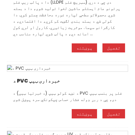
دا د پالټ ریپ فلم (LLDPE سټریچ فلم) دی چې د درې
پرتونو عام ایستلو ماشین لخوا تولید شوی، دا د بسته
شوي محصولاتو سطحې لپاره غوره محافظت چمتو کوي. دا
کولی شي د بسته بندۍ لګښت کم کړي، دا اقتصادي، د
کارګرانو سپما. موثریت زیاتیږي. کارول او لرې کول
اسانه دي، د پالټ شوي لپاره مناسب دي ...
تفصیل
پوښتنه
د PVC خبرداری ټیپ
د نښه کولو ټیپ (د خبرتیا ټیپ) د PVC فلم پر بنسټ ټیپ
دی، چې د ربړ ډوله فشار حساس چپکونکي سره پوښل شوی
تفصیل
پوښتنه