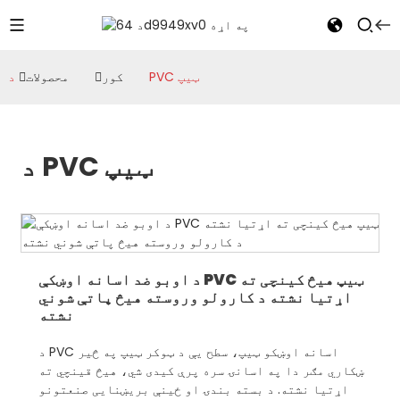
د PVC ټیپ
کور
محصولات
د PVC ټیپ
د اوبو ضد اسانه اوښکې PVC ټیپ هیڅ کینچی ته
اړتیا نشته د کارولو وروسته هیڅ پاتې شوني
نشته
د PVC اسانه اوښکو ټیپ، سطح یې د ټوکر ټیپ په څیر
ښکاري مګر دا په اسانۍ سره پرې کیدی شي، هیڅ قینچي ته
اړتیا نشته. د بسته بندۍ او ځینې بریښنایی صنعتونو