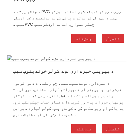
د چاقو پرته د PVC ټیپ د ټوکر نمونه شوی اسانه اوښکو
ټیپ د نښه کولو پرته د پاتې شونو موقعیت د لاس اوښکو
ټیپ د PVC ځمکې نسواري اسانه اوښکو ټیپ
تفصیل
پوښتنه
د پیویسی خبرداری نښه کولو خوندیتوب ټیپ
د خبرداري خوندیتوب ټیپ، څو رنګه، د دیوالونو،
فرشونو، پایپونو او تجهیزاتو لپاره مثالی. لوړ لید -
د پام وړ روښانه رنګ دا د خطرناکې سیمې ته د ننوتلو
پرمهال خورا د پام وړ کوي. دا د فشار حساس چپکونکی لري.
په پاکو او وچو سطحو کې د ګړندي پلي کولو لپاره ډیزاین
شوی. دا غځیدلی او مطابقت لري ...
تفصیل
پوښتنه