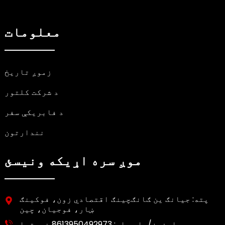
معلومات
زموږ تاریخ
د شرکت کلتور
د فابریکې سفر
نندارتون
موږ سره اړیکه ونیسئ
پته: جیانګ ین ګانګچینګ اقتصادي زون، فوکینګ
ښار، فوجیان، چین
ټیلیفون/واټس اپ:
8613950492973 خبرتیا