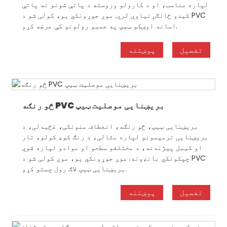
لپاره مناسب، او د کارولو وروسته د پاتې شونو نه پاتې
کیدو ځانګړتیاوې لري. موږ جوړونکي یو، کولی شو د PVC
اسانه اوښکو ټیپ په جمبو رولونو کې عرضه کړو.
تفصیل
پوښتنه
څو رنګه PVC بریښنایی موصلیت ټیپ
بریښنایی ټیپ، څو رنګه، انعطاف منونکی، غځیدلی، د
بریښنایی ترمیمونو لپاره مثالی، د رنګ کوډ کولو، تار
او کیبل پیژندنه، د مختلفو سطحو او موادو لپاره قوي
چپکونکي بانډونه. موږ جوړونکي یو، موږ کولی شو د PVC
بریښنایی ټیپ لاګ رول چمتو کړو.
تفصیل
پوښتنه