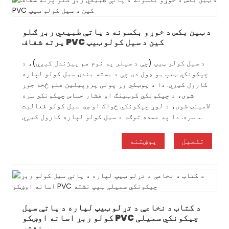
د ټین بکس د خوړو بکسونه د پاتې طبیعي ربړ ګلو
پرته شفاف PVC کین د سیل کولو ټیپ
د سیل کولو ټیپ (چې د سیلر په نوم هم پیژندل کیږي)، د
چپکونکي ټیپ یو ډول دی چې د بسته بندۍ سیل کولو لپاره
کارول کیږي. دا د پوټکي وړ پولی پروپیلین فلم څخه جوړ
شوی، د چپکونکي کوټینګ او فشار حساس چپکونکي سره
لامینټ شوی، د لوړ چپکونکي ځواک او ښه سیل کولو فعالیت
سره. دا په عمده توګه د سیل کولو لپاره کارول کیږي ...
تفصیل
پوښتنه
د کتاب د نخاعې د تړلو ټیپ لپاره د پاتې سیل
کولو ربړ اسانه اوښکو PVC چپکونکي سمیلی
ټیپ نشته