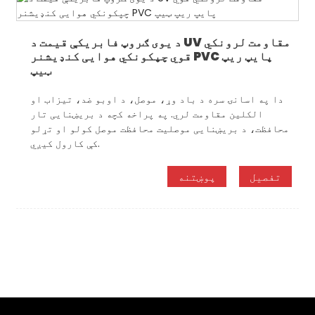
د یوی ګروپ فابریکې قیمت د UV مقاومت لرونکي
قوي چپکونکي هوایی کنډیشنر PVC پایپ ریپ
ټیپ
دا په اسانۍ سره د باد وړ، موصل، د اوبو ضد، تیزاب او
الکلین مقاومت لري. په پراخه کچه د بریښنایی تار
محافظت، د بریښنایی موصلیت محافظت موصل کولو او تړلو
کې کارول کیږي.
تفصیل
پوښتنه