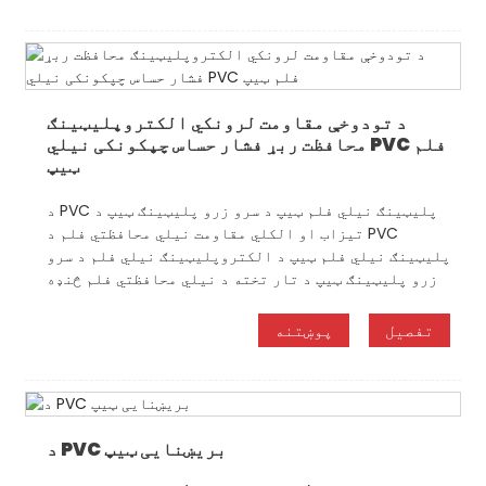
د تودوخې مقاومت لرونکي الکتروپلیټینګ
محافظت ربړ فشار حساس چپکونکی نیلي PVC فلم
ټیپ
د PVC پلیټینګ نیلي فلم ټیپ د سرو زرو پلیټینګ ټیپ د
تیزاب او الکلي مقاومت نیلي محافظتي فلم د PVC
پلیټینګ نیلي فلم ټیپ د الکتروپلیټینګ نیلي فلم د سرو
زرو پلیټینګ ټیپ د تار تخته د نیلي محافظتي فلم څنډه
تفصیل
پوښتنه
د PVC بریښنایی ټیپ