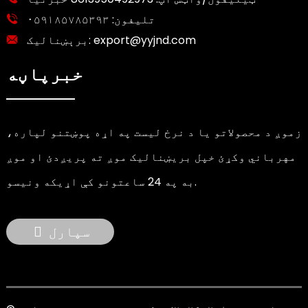
تلیفون:
۰۵۹۱۸۵۷۸۵۳۹۳
export@yyjnd.com
برېښنالیک:
خبرپاڼه
زموږ د محصولاتو یا د نرخ لیست په اړه پوښتنو لپاره،
مهرباني وکړئ خپل بریښنالیک موږ ته پریږدئ او موږ
به په 24 ساعتونو کې اړیکه ونیسو.
سپارل