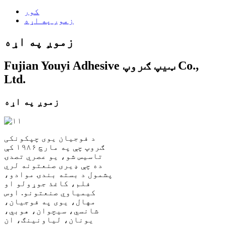
کور
زموږ په اړه
زموږ په اړه
Fujian Youyi Adhesive ټیپ ګروپ Co.,
Ltd.
زموږ په اړه
د فوجیان یوی چپکونکی
ګروپ چې په مارچ ۱۹۸۶ کې
تاسیس شو، یو عصري تصدۍ
ده چې ډیری صنعتونه لري
پشمول د بسته بندۍ موادو،
فلم، کاغذ جوړولو او
کیمیاوي صنعتونو. اوس
مهال، یوی په فوجیان،
شانسي، سیچوان، هوبي،
یونان، لیاونینګ، ان