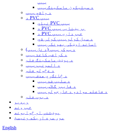
ټیپ
د سیلیکون ماسکینګ ټیپ
د واشي ټیپ
د PVC ټیپ
نیلي PVC ټیپ
د PVC بریښنایی ټیپ
د PVC خبرداری ټیپ
د سیل کولو ټیپ کولی شي
اسانه اوښکې بهونکی ټیپ
د ټوکر ټیپ (د نل ټیپ)
د کرافټ کاغذ ټیپ
د پوښښ ماسکینګ فلم
د المونیم ټیپ
د غځولو فلم
د ځانګړي هدف ټیپ
د سلیپ ضد ټیپ
د فایبر ګلاس ټیپ
د فاضله موادو د خارجولو ټیپ
د بوپ فلم
ویډیو
خبرونه
پوښتنې او ځوابونه
موږ سره اړیکه ونیسئ
English