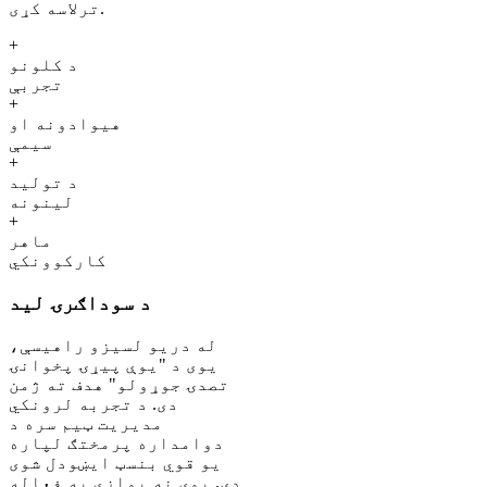
ترلاسه کړی.
+
د کلونو
تجربې
+
هیوادونه او
سیمې
+
د تولید
لینونه
+
ماهر
کارکوونکي
د سوداګرۍ لید
له دریو لسیزو راهیسې،
یوی د "یوې پیړۍ پخوانۍ
تصدۍ جوړولو" هدف ته ژمن
دی. د تجربه لرونکي
مدیریت ټیم سره د
دوامداره پرمختګ لپاره
یو قوي بنسټ ایښودل شوی
دی. یوی نه یوازې په فعاله