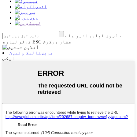
د لټون لپاره انټر یا د
تړلو لپاره ESC فشار ورکړئ
برېښنالیک ولېږئ
ایکس