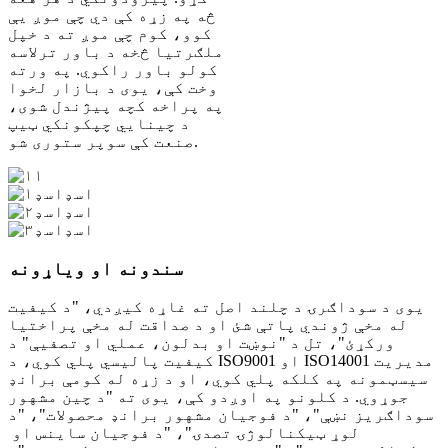
څه په زړه کې دي چې موږ یې
کوو، کوم چې موږ ته د خپل
ملګرتیا څخه د باور ترلاسه
کولو باور راکوي. په ورته
وخت کې، یوی د بازار لخوا
په پراخه کچه پیژندل شوی،
د چینایي چپکونکي ټیپ
صنعت کې سوپر ستوری شو.
سندونه او ویاړونه
یوی د سوداګرۍ د چلند اصل ته غاړه کیږدي، "د کیفیت
له مخې ژوندي پاتې شئ او د صداقت له مخې پراختیا
ورکړئ"، تل د "نوښت او بدلون، عملي او تصفیې" د
کیفیت پالیسي پلي کوي، د ISO9001 او ISO14001 مدیریت
سیسټمونه په کلکه پلي کوي، او د زړه له کومې برانډ
جوړوي. د کلونو په اوږدو کې، یوی ته "د چین مشهور
سوداګریز نښې"، "د فوجیان مشهور برانډ محصولات"، "د
لوړ ټیکنالوژۍ تصدۍ"، "د فوجیان ساینس او ​​