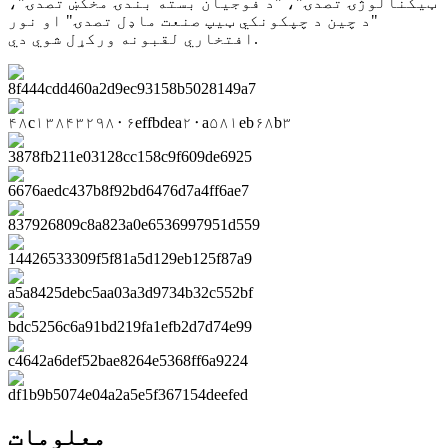
ټیکنالوژۍ تصدۍ"، "د فوجیان بسته بندۍ مخکښ تصدۍ"،
"د چین د چپکونکي ټیپ صنعت ماډل تصدۍ" او نور
افتخاري لقبونه ورکړل شوي دي.
معلومات