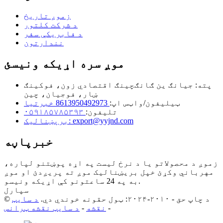
زموږ تاریخ
د شرکت کلتور
د فابریکې سفر
نندارتون
موږ سره اړیکه ونیسئ
پته: جیانګ ین ګانګچینګ اقتصادي زون، فوکینګ
ښار، فوجیان، چین
ټیلیفون/واټس اپ:
8613950492973 خبرتیا
تلیفون:
۰۵۹۱۸۵۷۸۵۳۹۳
برېښنالیک: export@yyjnd.com
خبرپاڼه
زموږ د محصولاتو یا د نرخ لیست په اړه پوښتنو لپاره،
مهرباني وکړئ خپل بریښنالیک موږ ته پریږدئ او موږ
به په 24 ساعتونو کې اړیکه ونیسو.
سپارل
© د چاپ حق - ۲۰۱۰-۲۰۲۴: ټول حقونه خوندي دي.
د سایټ
-
نقشه
-
د سایټ نقشه ټرانس