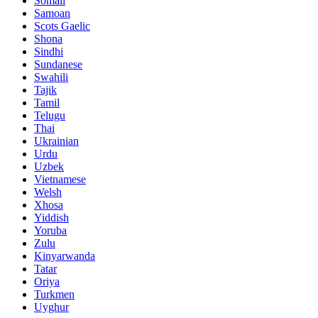
Somali
Samoan
Scots Gaelic
Shona
Sindhi
Sundanese
Swahili
Tajik
Tamil
Telugu
Thai
Ukrainian
Urdu
Uzbek
Vietnamese
Welsh
Xhosa
Yiddish
Yoruba
Zulu
Kinyarwanda
Tatar
Oriya
Turkmen
Uyghur