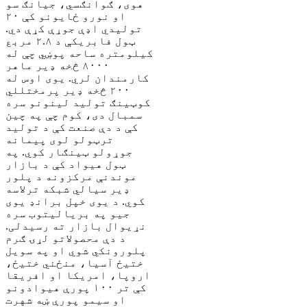
هوی، ګوانګسي، جیانګ سو
او نورو ځایونو کې ۲۰
تولیدي اډې جوړې کړې دي.
ټول فابریکې د ۲.۸ مربع
کیلومتره ساحه پوښي چې له
۸۰۰۰ څخه ډیر ماهر
کارمندان لري. یوی اوس له
۲۰۰ څخه ډیر پرمختللي
کوټینګ تولید لینونو سره
سمبال دی، کوم چې په چین
کې د دې صنعت کې د تولید
ترټولو لوی پیمانه
جوړولو ټینګار کوي. په
ټول هیواد کې د بازار
موندنې مرکزونه د پلور
ډیر سیالي شبکه ترلاسه
کوي. د یوی خپل برانډ یوی
جیو په بریالیتوب سره
نړیوال بازار ته رسیدلی.
د دې محصولاتو لړۍ ګرم
پلورونکي شوي او په سویل
ختیځ آسیا، منځني ختیځ،
اروپا، امریکا او افریقا
کې تر ۱۰۰ پورې هیوادونو
او سیمو پورې ښه شهرت