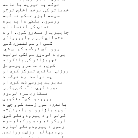
توګه په خیریه یا عامه
خدماتو کې برخه اخلي ترڅو
سیمه ایزو خلکو ته ګټه
ورسوي، بلکې دا په یوه
تصدۍ کې اقتصاد او
چاپیریال همغږي کوي، او د
اقتصادي ګټې، چاپیریالي
ګټې او ټولنیزې ګټې
یووالي ترلاسه کیدی شي.
یوی د لومړي ټولګي تولید
تجهیزاتو کې پانګونه
کوي، د ماهرو پرسونل
روزنې باندې تمرکز کوي او
په دوامداره توګه د
مدیریت پروسې ښه کوي او
غوره کوي. د "د ګټې-ګټې
همکارۍ سره لومړی
پیرودونکي" مفکورې
باندې، موږ ژمنه کوو چې د
لویو بازارونو رامینځته
کولو او د پیرودونکو قوي
اړیکو ته وده ورکولو سره
زموږ د پیرودونکو لپاره
اوږدمهاله ارزښت وړاندې
کړو. پیرودونکي د هر هغه