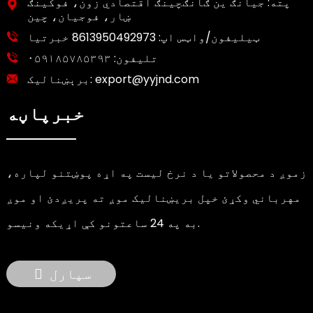
پته: جیانګ ین ګانګچینګ اقتصادي زون، فوکینګ
ښار، فوجیان، چین
ټیلیفون/واټس اپ:
8613950492973 خبرتیا
تلیفون:
۰۵۹۱۸۵۷۸۵۳۹۳
export@yyjnd.com
برېښنالیک:
خبرپاڼه
زموږ د محصولاتو یا د نرخ لیست په اړه پوښتنو لپاره،
مهرباني وکړئ خپل بریښنالیک موږ ته پریږدئ او موږ
به په 24 ساعتونو کې اړیکه ونیسو.
سپارل