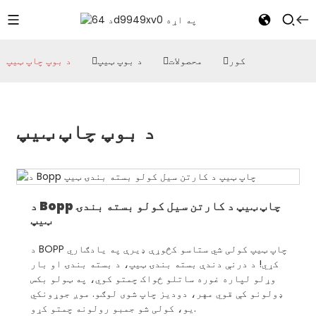
کور
محصولات
د بوپ ټیپ
د بوپ چاپ ټیپ
د بوپ چاپ ټیپ
د Bopp چاپ ټیپ د کارتن سیل کولو بسته بندۍ
ټیپ
د BOPP چاپ ټیپ کولی شي ستاسو کڅوړې ډیرې په یادګاري
کړي! د درنې دندې بسته بندۍ ټیپ، د بسته بندۍ او بار
وړلو لپاره غوره ساتلو ځواک چمتو کوي، په ټولو بکس
ډولونو کې قوي مهر، دودیز چاپ شوی لوګو. موږ جوړونکي
یو، کولی شو جمبو رولونه چمتو کړو.