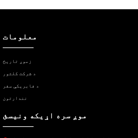
معلومات
زموږ تاریخ
د شرکت کلتور
د فابریکې سفر
نندارتون
موږ سره اړیکه ونیسئ