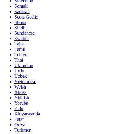
Slovenian
Somali
Samoan
Scots Gaelic
Shona
Sindhi
Sundanese
Swahili
Tajik
Tamil
Telugu
Thai
Ukrainian
Urdu
Uzbek
Vietnamese
Welsh
Xhosa
Yiddish
Yoruba
Zulu
Kinyarwanda
Tatar
Oriya
Turkmen