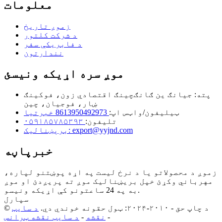
معلومات
زموږ تاریخ
د شرکت کلتور
د فابریکې سفر
نندارتون
موږ سره اړیکه ونیسئ
پته: جیانګ ین ګانګچینګ اقتصادي زون، فوکینګ
ښار، فوجیان، چین
ټیلیفون/واټس اپ:
8613950492973 خبرتیا
تلیفون:
۰۵۹۱۸۵۷۸۵۳۹۳
برېښنالیک: export@yyjnd.com
خبرپاڼه
زموږ د محصولاتو یا د نرخ لیست په اړه پوښتنو لپاره،
مهرباني وکړئ خپل بریښنالیک موږ ته پریږدئ او موږ
به په 24 ساعتونو کې اړیکه ونیسو.
سپارل
© د چاپ حق - ۲۰۱۰-۲۰۲۴: ټول حقونه خوندي دي.
د سایټ
-
نقشه
-
د سایټ نقشه ټرانس