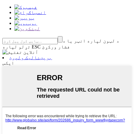
د لټون لپاره انټر یا د
تړلو لپاره ESC فشار ورکړئ
برېښنالیک ولېږئ
ایکس