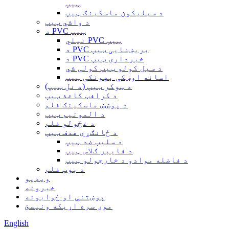
ټیپ
د سیلیکون ماسکینګ ټیپ
د واشي ټیپ
د PVC ټیپ
نیلي PVC ټیپ
د PVC بریښنایی ټیپ
د PVC خبرداری ټیپ
د سیل کولو ټیپ کولی شي
اسانه اوښکې بهونکی ټیپ
د ټوکر ټیپ (د نل ټیپ)
د کرافټ کاغذ ټیپ
د پوښښ ماسکینګ فلم
د المونیم ټیپ
د غځولو فلم
د ځانګړي هدف ټیپ
د سلیپ ضد ټیپ
د فایبر ګلاس ټیپ
د فاضله موادو د خارجولو ټیپ
د بوپ فلم
ویډیو
خبرونه
پوښتنې او ځوابونه
موږ سره اړیکه ونیسئ
English