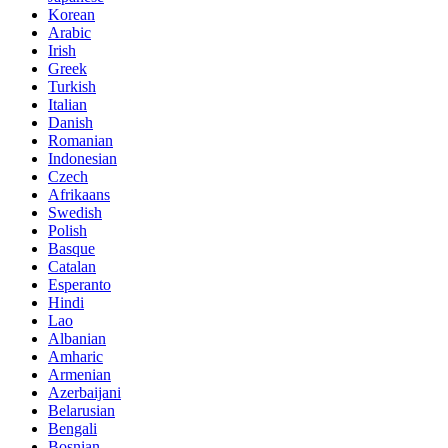
Korean
Arabic
Irish
Greek
Turkish
Italian
Danish
Romanian
Indonesian
Czech
Afrikaans
Swedish
Polish
Basque
Catalan
Esperanto
Hindi
Lao
Albanian
Amharic
Armenian
Azerbaijani
Belarusian
Bengali
Bosnian