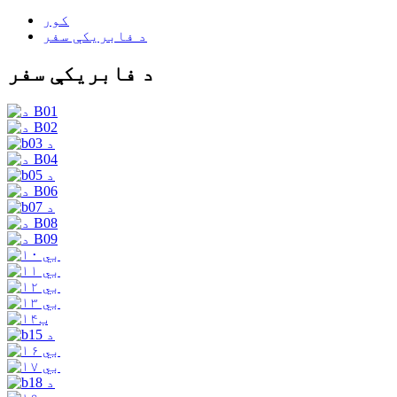
کور
د فابریکې سفر
د فابریکې سفر