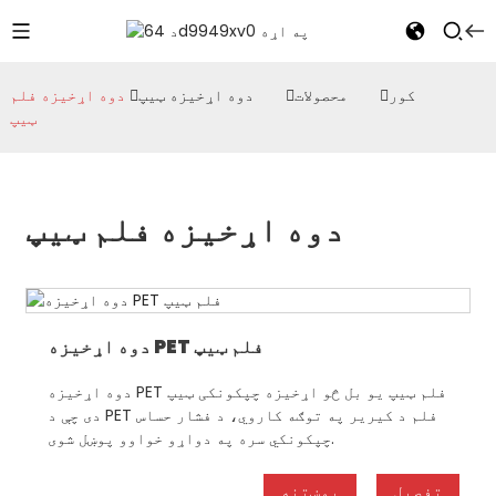
کور
محصولات
دوه اړخیزه ټیپ
دوه اړخیزه فلم
ټیپ
دوه اړخیزه فلم ټیپ
دوه اړخیزه PET فلم ټیپ
دوه اړخیزه PET فلم ټیپ یو بل څو اړخیزه چپکونکی ټیپ
دی چې د PET فلم د کیریر په توګه کاروي، د فشار حساس
چپکونکي سره په دواړو خواوو پوښل شوی.
تفصیل
پوښتنه