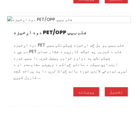
دوه اړخیزه PET/OPP فلم ټیپ
دوه اړخیزه PET فلم ټیپ یو بل څو اړخیزه چپکونکی ټیپ
دی چې د PET فلم د کیریر په توګه کاروي، د فشار حساس
چپکونکي په دواړو خواوو پوښل شوي. دا ټیپ غوره
ابتدايي ټیک، د ساتلو ځواک، د ویښتو مقاومت، او د
لوړې تودوخې لاندې غوره بانډ ځواک لري. دا په پراخه کچه
کارول کیږي ...
تفصیل
پوښتنه