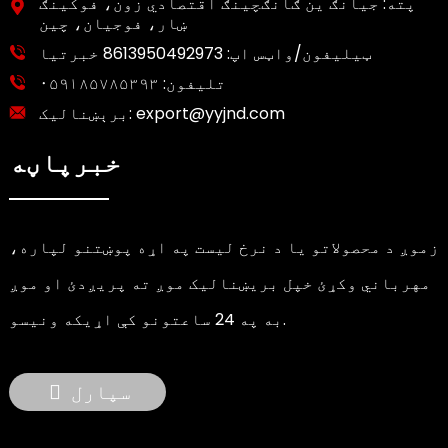
پته: جیانګ ین ګانګچینګ اقتصادي زون، فوکینګ
ښار، فوجیان، چین
ټیلیفون/واټس اپ:
8613950492973 خبرتیا
تلیفون:
۰۵۹۱۸۵۷۸۵۳۹۳
export@yyjnd.com
برېښنالیک:
خبرپاڼه
زموږ د محصولاتو یا د نرخ لیست په اړه پوښتنو لپاره،
مهرباني وکړئ خپل بریښنالیک موږ ته پریږدئ او موږ
به په 24 ساعتونو کې اړیکه ونیسو.
سپارل