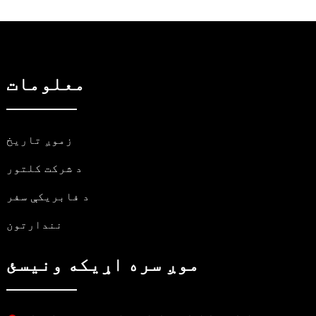
معلومات
زموږ تاریخ
د شرکت کلتور
د فابریکې سفر
نندارتون
موږ سره اړیکه ونیسئ