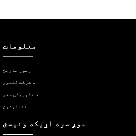
معلومات
زموږ تاریخ
د شرکت کلتور
د فابریکې سفر
نندارتون
موږ سره اړیکه ونیسئ