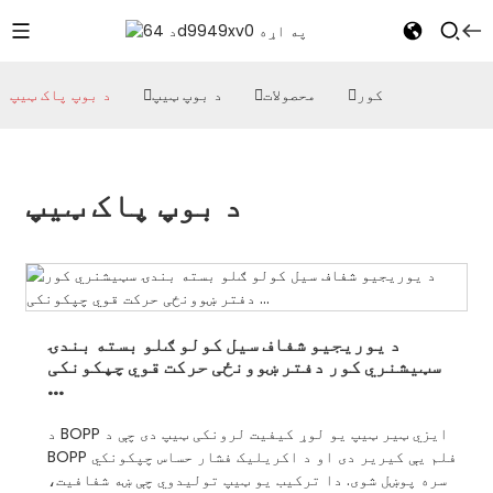
کور
محصولات
د بوپ ټیپ
د بوپ پاک ټیپ
د بوپ پاک ټیپ
د یوریجیو شفاف سیل کولو ګلو بسته بندۍ
سټیشنري کور دفتر ښوونځی حرکت قوي چپکونکی
...
د BOPP ایزي ټیر ټیپ یو لوړ کیفیت لرونکی ټیپ دی چې د
BOPP فلم یې کیریر دی او د اکریلیک فشار حساس چپکونکي
سره پوښل شوی. دا ترکیب یو ټیپ تولیدوي چې ښه شفافیت،