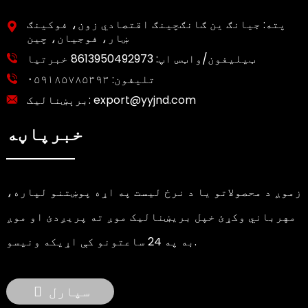
پته: جیانګ ین ګانګچینګ اقتصادي زون، فوکینګ
ښار، فوجیان، چین
ټیلیفون/واټس اپ:
8613950492973 خبرتیا
تلیفون:
۰۵۹۱۸۵۷۸۵۳۹۳
export@yyjnd.com
برېښنالیک:
خبرپاڼه
زموږ د محصولاتو یا د نرخ لیست په اړه پوښتنو لپاره،
مهرباني وکړئ خپل بریښنالیک موږ ته پریږدئ او موږ
به په 24 ساعتونو کې اړیکه ونیسو.
سپارل