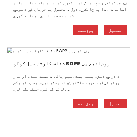
ښه چپکونکی، سپک وزن او د څیرې کولو او پلي کولو لپاره
اسانه دی. دا په ځانګړي ډول د محصول په جریان کې د ټوټې
کولو سطحو باندې درملنه کیږي ...
تفصیل
پوښتنه
شفاف کارتن سیل کولو BOPP روښانه ټیپ
د درنې دندې بسته بندۍ ټیپ پاک، د بسته بندۍ او بار
وړلو لپاره غوره ساتلو ځواک چمتو کوي، په ټولو بکس
ډولونو کې قوي چپکونکی لري.
تفصیل
پوښتنه