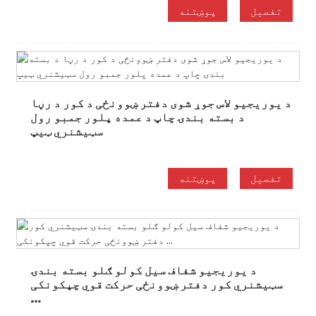
تفصیل
پوښتنه
د یوریجیو لاس جوړ شوی دفتر ښوونځی د کور د رڼا
د بسته بندۍ چاپ د عمده پلور جمبو رول
سټیشنري ټیپ
تفصیل
پوښتنه
د یوریجیو شفاف سیل کولو ګلو بسته بندۍ
سټیشنري کور دفتر ښوونځی حرکت قوي چپکونکی
...