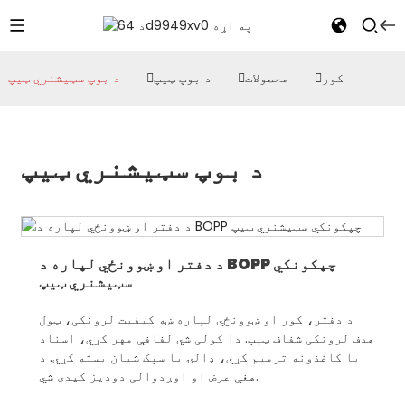
کور
محصولات
د بوپ ټیپ
د بوپ سټیشنري ټیپ
د بوپ سټیشنري ټیپ
د دفتر او ښوونځي لپاره د BOPP چپکونکي
سټیشنري ټیپ
د دفتر، کور او ښوونځي لپاره ښه کیفیت لرونکی، ټول
هدف لرونکی شفاف ټیپ. دا کولی شي لفافې مهر کړي، اسناد
یا کاغذونه ترمیم کړي، ډالۍ یا سپک شیان بسته کړي. د
هغې عرض او اوږدوالی دودیز کیدی شي.