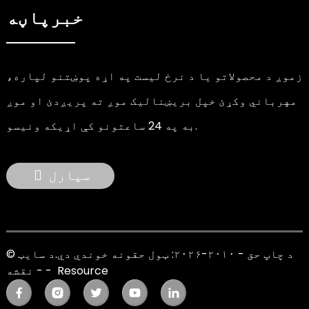
خبرپاڼه
زموږ د محصولاتو یا د نرخ لیست په اړه پوښتنو لپاره،
مهرباني وکړئ خپل بریښنالیک موږ ته پریږدئ او موږ
به په 24 ساعتونو کې اړیکه ونیسو.
سپارل
© د چاپ حق - ۲۰۱۰-۲۰۲۶: ټول حقونه خوندي دي.
د سایټ
Resource
-
-
نقشه