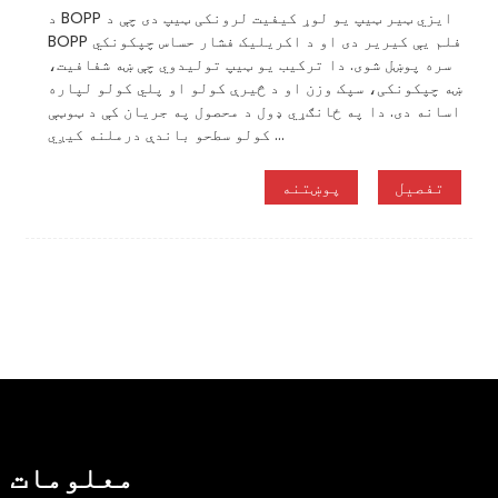
د BOPP ایزي ټیر ټیپ یو لوړ کیفیت لرونکی ټیپ دی چې د
BOPP فلم یې کیریر دی او د اکریلیک فشار حساس چپکونکي
سره پوښل شوی. دا ترکیب یو ټیپ تولیدوي چې ښه شفافیت،
ښه چپکونکی، سپک وزن او د څیرې کولو او پلي کولو لپاره
اسانه دی. دا په ځانګړي ډول د محصول په جریان کې د ټوټې
کولو سطحو باندې درملنه کیږي ...
تفصیل
پوښتنه
معلومات