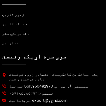
زموږ تاریخ
د شرکت کلتور
د فابریکې سفر
نندارتون
موږ سره اړیکه ونیسئ
پته: جیانګ ین ګانګچینګ اقتصادي زون، فوکینګ
ښار، فوجیان، چین
ټیلیفون/واټس اپ:
8613950492973 خبرتیا
تلیفون:
۰۵۹۱۸۵۷۸۵۳۹۳
export@yyjnd.com
برېښنالیک: