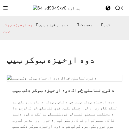
کور
محصولات
دوه اړخیزه ټیپ
دوه اړخیزه ټوکر
ټیپ
دوه اړخیزه ټوکر ټیپ
د قوي تناسلي ځواک دوه اړخیزه ټوکر ډکټ ټیپ
دوه اړخیزه ټوکر ټیپ چې د کاټن ټوکر د بار وړونکي په
توګه کاروي او لوړ چپکونکی، قوي تناسلي ځواک لري، دا
د مختلفو صنعتي نصبولو غوښتنلیکونو لکه د کور دننه
غالۍ نصبولو او غالۍ زینو لپاره خورا وړاندیز کیږي.
موږ جوړونکي یو، کولی شو د دوه اړخیزه ټوکر ډکټ ټیپ