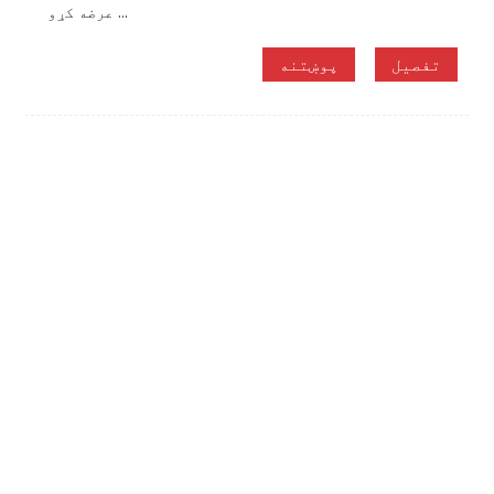
عرضه کړو ...
تفصیل
پوښتنه