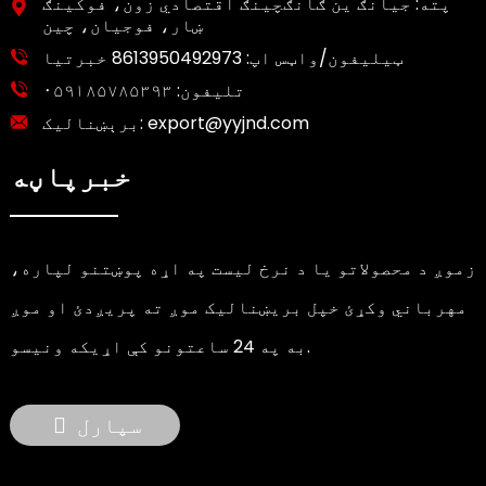
پته: جیانګ ین ګانګچینګ اقتصادي زون، فوکینګ
ښار، فوجیان، چین
ټیلیفون/واټس اپ:
8613950492973 خبرتیا
تلیفون:
۰۵۹۱۸۵۷۸۵۳۹۳
export@yyjnd.com
برېښنالیک:
خبرپاڼه
زموږ د محصولاتو یا د نرخ لیست په اړه پوښتنو لپاره،
مهرباني وکړئ خپل بریښنالیک موږ ته پریږدئ او موږ
به په 24 ساعتونو کې اړیکه ونیسو.
سپارل