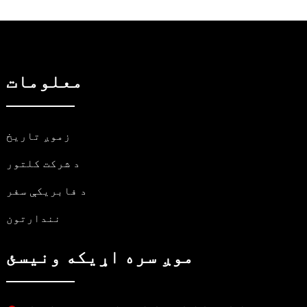
معلومات
زموږ تاریخ
د شرکت کلتور
د فابریکې سفر
نندارتون
موږ سره اړیکه ونیسئ