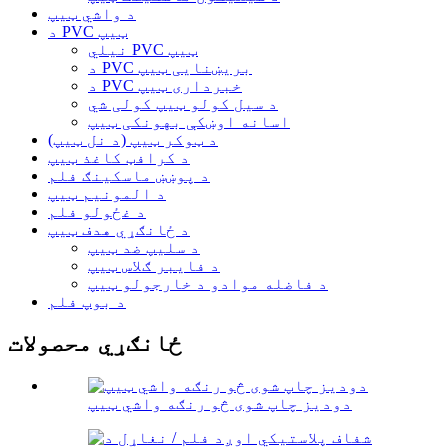
د واشي ټیپ
د PVC ټیپ
نیلي PVC ټیپ
د PVC بریښنایی ټیپ
د PVC خبرداری ټیپ
د سیل کولو ټیپ کولی شي
اسانه اوښکې بهونکی ټیپ
د ټوکر ټیپ (د نل ټیپ)
د کرافټ کاغذ ټیپ
د پوښښ ماسکینګ فلم
د المونیم ټیپ
د غځولو فلم
د ځانګړي هدف ټیپ
د سلیپ ضد ټیپ
د فایبر ګلاس ټیپ
د فاضله موادو د خارجولو ټیپ
د بوپ فلم
ځانګړي محصولات
دودیز چاپ شوی څو رنګه واشي ټیپ