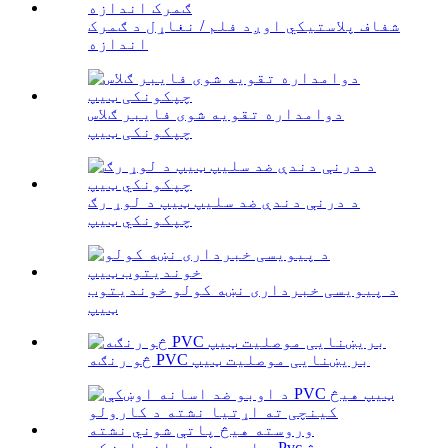
شفاف پلاستيکي اوږد فلم / نغاړل د ګمرک
اندازه
دوامداره تقویه شوی فایبر ګلاس
چپکونکی ټیپ
د درنې دندې ضد سلیپ ټیپ د لوړ رګ
چپکونکي ټیپ
د پیویسی خبرداری نښه کولو خوندیتوب
ټیپ
څو رنګه PVC بریښنایی موصلیت ټیپ
د اوبو ضد اسانه اوښکې Pvc ټیپ هیڅ