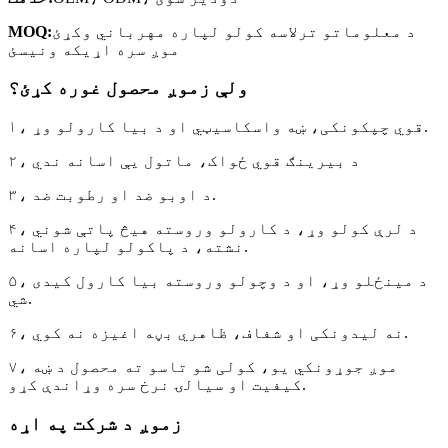
د معلوماتو ترلاسه کولو لپاره مهرباني وکړئ
MOQ:
موږ سره اړیکه ونیسئ
ولې زموږ محصول غوره کړئ؟
۱، قوي چپکونکی، ښه واسکاسیټي او د بیا کارولو وړ.
۲، د بیرینګ قوي ځواک، ماتول یې اسانه ندي
۳، د اوبو ضد او رطوبت ضد.
۴، د لرې کولو وړ، د کارولو وروسته هیڅ پاتې شوني
نشته، د پاکولو لپاره اسانه.
۵، د مینځلو وړ، او د وچولو وروسته بیا کارول کیدی
شي.
۶، نه لیدونکی او شفاف، ظاهري بڼه اغیزه نه کوي.
۷، موږ جوړونکي یو، کولی شو تاسو ته محصول د ښه
کیفیت او سیالۍ نرخ سره وړاندې کړو.
زموږ د شرکت په اړه