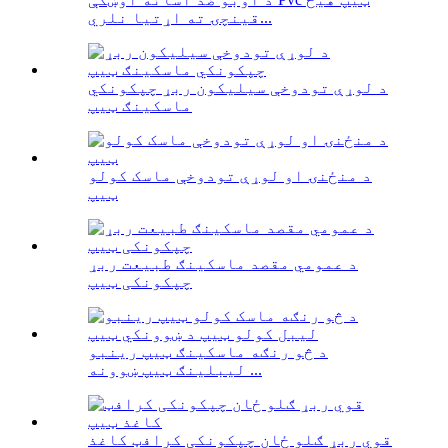
قینچۍ ته اړتیا نلري...
د لوړې تودوخې سیلیکون ربړ چپکونکي
ماسکینګ ټیپ
د منځنۍ او لوړې تودوخې ماسک کولو
ټیپ
د عمومي مقصد ماسکینګ طبیعت ربړ
چپکونکی ټیپ
د څو رنګه ماسکینګ ټیپ رینبو
لیبلینګ ټیپ ښوونه ...
قوي ربړ ګلو ځان چپکونکی کرافټ کاغذ