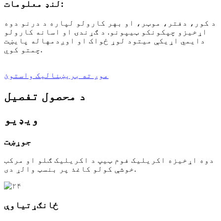
لنډ معلومات:
د کور، دفتر، موټر، او بهر کارولو لپاره د درنو دوه
اړخیزو چپکونکو ټیپونو. د ګړندۍ او اسانه کارولو
دایمي اړیکې میتود لوړ ځواک او اوږدمهاله پایښت
چمتو کوي.
موږ ته بریښنالیک واستوئ
د محصول تفصیل
ویډیو
جوړښت
دوه اړخیزه اکریلیک فوم ټیپ د اکریلیک ګلو او مرکب
خوشې کولو کاغذ پر بنسټ والړ دی.
ځانګړتیاوې