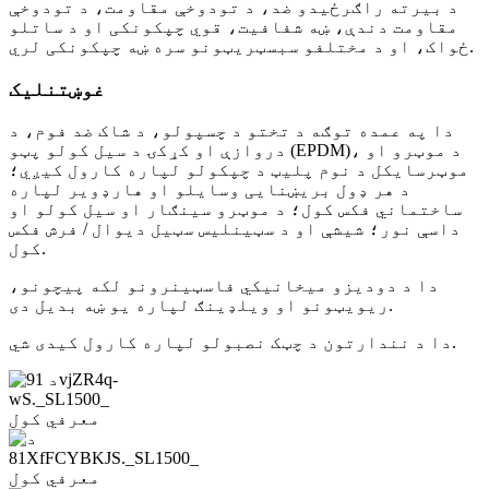
د بیرته راګرځیدو ضد، د تودوخې مقاومت، د تودوخې
مقاومت دندې، ښه شفافیت، قوي چپکونکی او د ساتلو
ځواک، او د مختلفو سبسټریټونو سره ښه چپکونکی لري.
غوښتنلیک
دا په عمده توګه د تختو د چسپولو، د شاک ضد فوم، د
دروازې او کړکۍ د سیل کولو پټو (EPDM)، د موټرو او
موټرسایکل د نوم پلیټ د چپکولو لپاره کارول کیږي؛
د هر ډول بریښنایی وسایلو او هارډویر لپاره
ساختماني فکس کول؛ د موټرو سینګار او سیل کولو او
داسې نور؛ شیشې او د سټینلیس سټیل دیوال / فرش فکس
کول.
دا د دودیزو میخانیکي فاسټینرونو لکه پیچونو،
ریویټونو او ویلډینګ لپاره یو ښه بدیل دی.
دا د نندارتون د چټک نصبولو لپاره کارول کیدی شي.