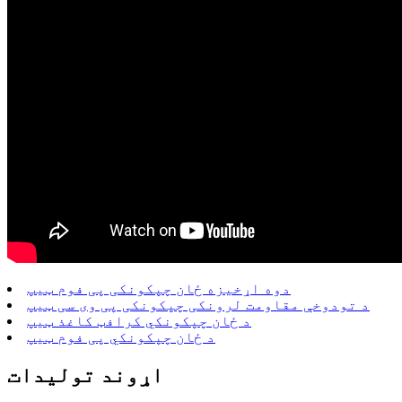
دوه اړخیزه ځان چپکونکی پی فوم ټیپ
د تودوخې مقاومت لرونکی چپکونکی پی وی سی ټیپ
د ځان چپکونکي کرافټ کاغذ ټیپ
د ځان چپکونکي پی فوم ټیپ
اړوند توليدات