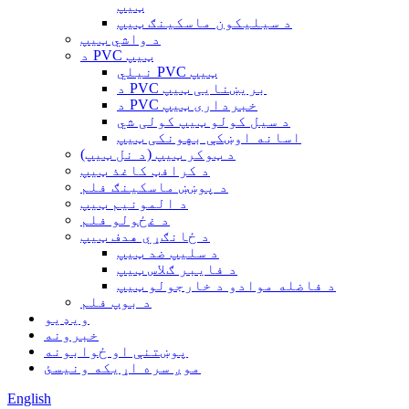
ټیپ
د سیلیکون ماسکینګ ټیپ
د واشي ټیپ
د PVC ټیپ
نیلي PVC ټیپ
د PVC بریښنایی ټیپ
د PVC خبرداری ټیپ
د سیل کولو ټیپ کولی شي
اسانه اوښکې بهونکی ټیپ
د ټوکر ټیپ (د نل ټیپ)
د کرافټ کاغذ ټیپ
د پوښښ ماسکینګ فلم
د المونیم ټیپ
د غځولو فلم
د ځانګړي هدف ټیپ
د سلیپ ضد ټیپ
د فایبر ګلاس ټیپ
د فاضله موادو د خارجولو ټیپ
د بوپ فلم
ویډیو
خبرونه
پوښتنې او ځوابونه
موږ سره اړیکه ونیسئ
English