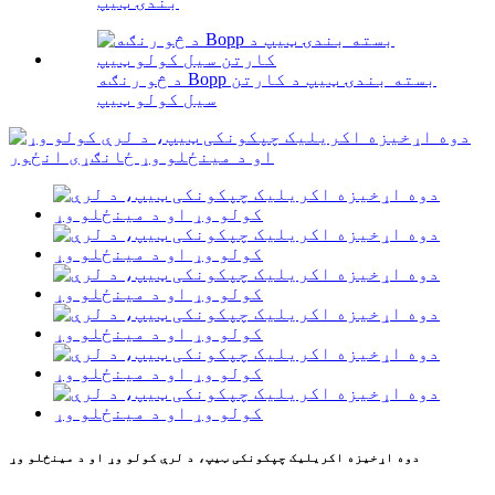
بندۍ ټیپ
د څو رنګه Bopp بسته بندۍ ټیپ د کارتن
سیل کولو ټیپ
دوه اړخیزه اکریلیک چپکونکی ټیپ، د لرې کولو وړ او د مینځلو وړ