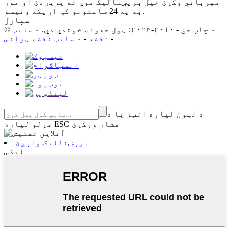
مهرباني وکړئ خپل بریښنالیک موږ ته پریږدئ او موږ
به په 24 ساعتونو کې اړیکه ونیسو.
سپارل
© د چاپ حق - ۲۰۱۰-۲۰۲۴: ټول حقونه خوندي دي.
د سایټ
-
نقشه
-
د سایټ نقشه ټرانس
د لټون لپاره انټر یا د
تړلو لپاره ESC فشار ورکړئ
برېښنالیک ولېږئ
ایکس