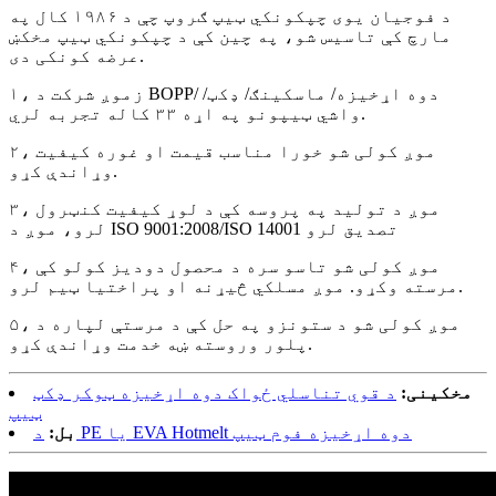
د فوجیان یوی چپکونکي ټیپ ګروپ چې د ۱۹۸۶ کال په
مارچ کې تاسیس شو، په چین کې د چپکونکي ټیپ مخکښ
عرضه کونکی دی.
۱، زموږ شرکت د BOPP/ دوه اړخیزه/ ماسکینګ/ ډکټ/
واشي ټیپونو په اړه ۳۳ کاله تجربه لري.
۲، موږ کولی شو خورا مناسب قیمت او غوره کیفیت
وړاندې کړو.
۳، موږ د تولید په پروسه کې د لوړ کیفیت کنټرول
لرو، موږ د ISO 9001:2008/ISO 14001 تصدیق لرو
۴، موږ کولی شو تاسو سره د محصول دودیز کولو کې
مرسته وکړو. موږ مسلکي څیړنه او پراختیا ټیم لرو.
۵، موږ کولی شو د ستونزو په حل کې د مرستې لپاره د
پلور وروسته ښه خدمت وړاندې کړو.
مخکینی:
د قوي تناسلي ځواک دوه اړخیزه ټوکر ډکټ
ټیپ
د PE یا EVA Hotmelt دوه اړخیزه فوم ټیپ
بل: