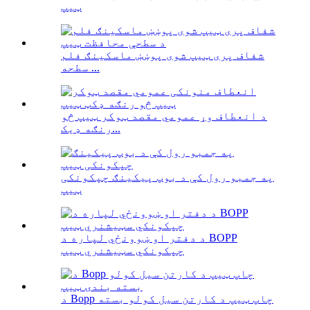
ټیپ
شفاف پری ټیپ شوی پوښښ ماسکینګ فلم
سطحه ...
د انعطاف وړ عمومي مقصد ټوکر ټیپ څو
رنګه ډیک...
په جمبو رول کې د بوپ پیکینګ چپکونکی
ټیپ
د دفتر او ښوونځي لپاره د BOPP
چپکونکي سټیشنري ټیپ
د Bopp چاپ ټیپ د کارتن سیل کولو بسته