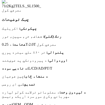
چټک توضیحات
چپکونکی:
اکریلیک
رنګ (ګلو):
شفاف، خړ، سپین، تور
د 0.25T-2.0T معرفي کول
ضخامت:
پلنوالی:
تر ۸۶۰ ملي میتره پورې
اوږدوالی:
د پیرودونکي په غوښتنه
L/CD/AD/PT/T
د تادیې موده:
د منشاء ځای:
چین فوجیان
تصدیق:
سي ای روهس
د لېږدون وخت:
د معلوماتو ترلاسه کولو لپاره
مهرباني وکړئ موږ سره اړیکه ونیسئ
OEM، ODM، دودیز شوی
خدمت: