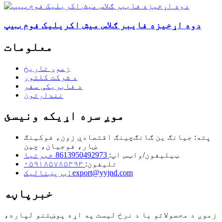
دوه اړخیزه فایبر ګلاس میش اکریلیک فوم ټیپ
معلومات
زموږ تاریخ
د شرکت کلتور
د فابریکې سفر
نندارتون
موږ سره اړیکه ونیسئ
پته: جیانګ ین ګانګچینګ اقتصادي زون، فوکینګ
ښار، فوجیان، چین
ټیلیفون/واټس اپ:
8613950492973 خبرتیا
تلیفون:
۰۵۹۱۸۵۷۸۵۳۹۳
برېښنالیک: export@yyjnd.com
خبرپاڼه
زموږ د محصولاتو یا د نرخ لیست په اړه پوښتنو لپاره،